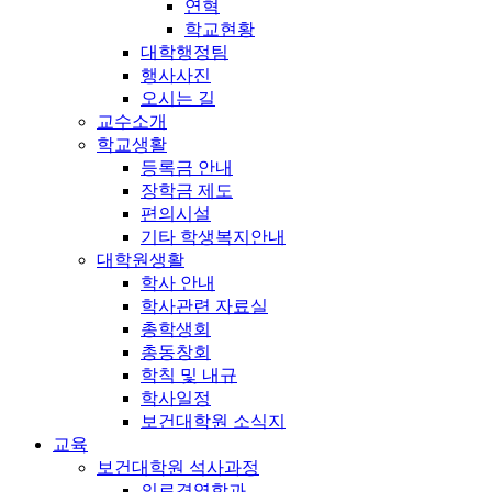
연혁
학교현황
대학행정팀
행사사진
오시는 길
교수소개
학교생활
등록금 안내
장학금 제도
편의시설
기타 학생복지안내
대학원생활
학사 안내
학사관련 자료실
총학생회
총동창회
학칙 및 내규
학사일정
보건대학원 소식지
교육
보건대학원 석사과정
의료경영학과