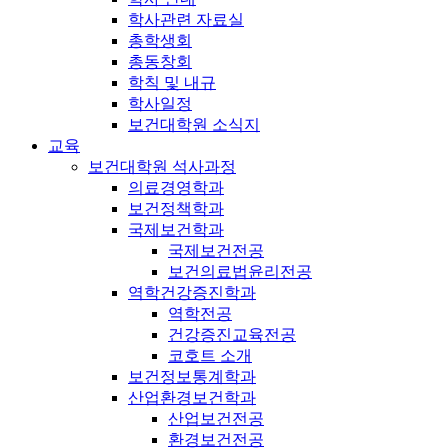
학사관련 자료실
총학생회
총동창회
학칙 및 내규
학사일정
보건대학원 소식지
교육
보건대학원 석사과정
의료경영학과
보건정책학과
국제보건학과
국제보건전공
보건의료법윤리전공
역학건강증진학과
역학전공
건강증진교육전공
코호트 소개
보건정보통계학과
산업환경보건학과
산업보건전공
환경보건전공