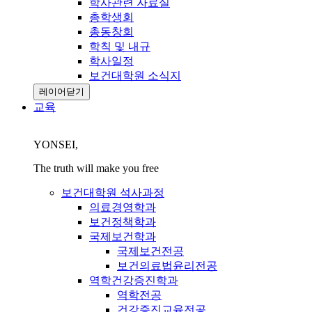
학사관련 자료실
총학생회
총동창회
학칙 및 내규
학사일정
보건대학원 소식지
레이어닫기
교육
YONSEI,
The truth will make you free
보건대학원 석사과정
의료경영학과
보건정책학과
국제보건학과
국제보건전공
보건의료법윤리전공
역학건강증진학과
역학전공
건강증진교육전공