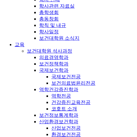
학사관련 자료실
총학생회
총동창회
학칙 및 내규
학사일정
보건대학원 소식지
교육
보건대학원 석사과정
의료경영학과
보건정책학과
국제보건학과
국제보건전공
보건의료법윤리전공
역학건강증진학과
역학전공
건강증진교육전공
코호트 소개
보건정보통계학과
산업환경보건학과
산업보건전공
환경보건전공