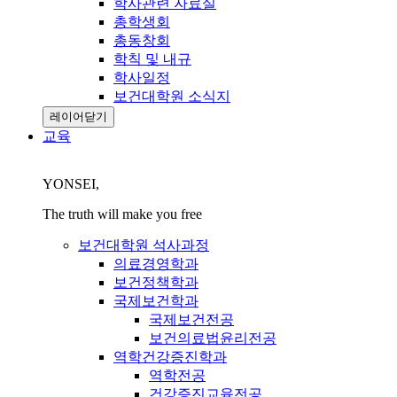
학사관련 자료실
총학생회
총동창회
학칙 및 내규
학사일정
보건대학원 소식지
레이어닫기
교육
YONSEI,
The truth will make you free
보건대학원 석사과정
의료경영학과
보건정책학과
국제보건학과
국제보건전공
보건의료법윤리전공
역학건강증진학과
역학전공
건강증진교육전공