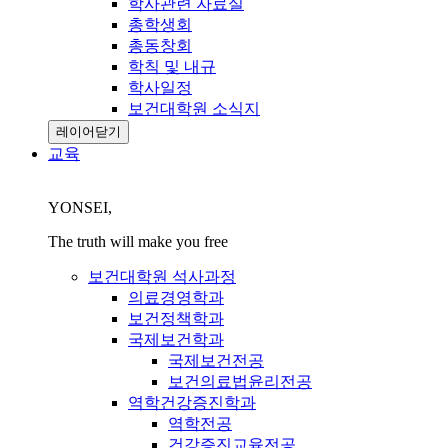
학사관련 자료실
총학생회
총동창회
학칙 및 내규
학사일정
보건대학원 소식지
레이어닫기
교육
YONSEI,
The truth will make you free
보건대학원 석사과정
의료경영학과
보건정책학과
국제보건학과
국제보건전공
보건의료법윤리전공
역학건강증진학과
역학전공
건강증진교육전공