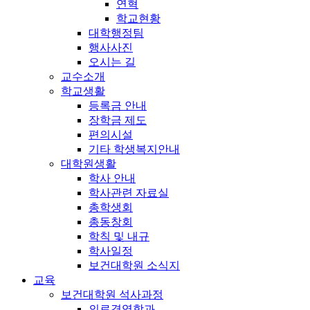
연혁
학교현황
대학행정팀
행사사진
오시는 길
교수소개
학교생활
등록금 안내
장학금 제도
편의시설
기타 학생복지안내
대학원생활
학사 안내
학사관련 자료실
총학생회
총동창회
학칙 및 내규
학사일정
보건대학원 소식지
교육
보건대학원 석사과정
의료경영학과