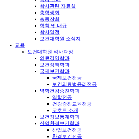
학사관련 자료실
총학생회
총동창회
학칙 및 내규
학사일정
보건대학원 소식지
교육
보건대학원 석사과정
의료경영학과
보건정책학과
국제보건학과
국제보건전공
보건의료법윤리전공
역학건강증진학과
역학전공
건강증진교육전공
코호트 소개
보건정보통계학과
산업환경보건학과
산업보건전공
환경보건전공