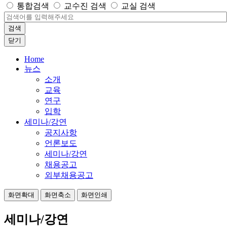
통합검색
교수진 검색
교실 검색
검색
닫기
Home
뉴스
소개
교육
연구
입학
세미나/강연
공지사항
언론보도
세미나/강연
채용공고
외부채용공고
화면확대
화면축소
화면인쇄
세미나/강연