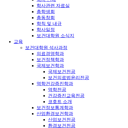
학사관련 자료실
총학생회
총동창회
학칙 및 내규
학사일정
보건대학원 소식지
교육
보건대학원 석사과정
의료경영학과
보건정책학과
국제보건학과
국제보건전공
보건의료법윤리전공
역학건강증진학과
역학전공
건강증진교육전공
코호트 소개
보건정보통계학과
산업환경보건학과
산업보건전공
환경보건전공