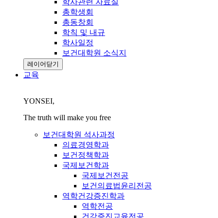
학사관련 자료실
총학생회
총동창회
학칙 및 내규
학사일정
보건대학원 소식지
레이어닫기
교육
YONSEI,
The truth will make you free
보건대학원 석사과정
의료경영학과
보건정책학과
국제보건학과
국제보건전공
보건의료법윤리전공
역학건강증진학과
역학전공
건강증진교육전공