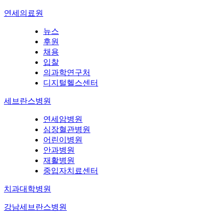
연세의료원
뉴스
후원
채용
입찰
의과학연구처
디지털헬스센터
세브란스병원
연세암병원
심장혈관병원
어린이병원
안과병원
재활병원
중입자치료센터
치과대학병원
강남세브란스병원