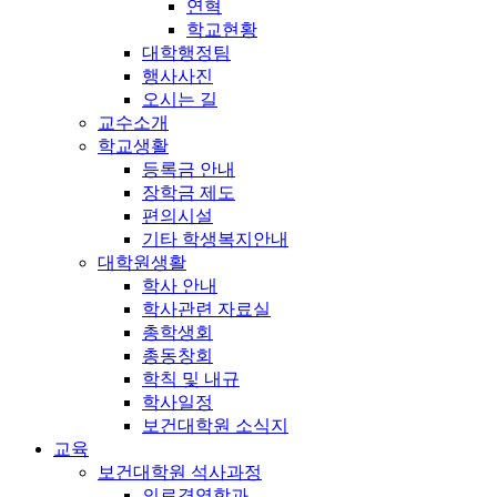
연혁
학교현황
대학행정팀
행사사진
오시는 길
교수소개
학교생활
등록금 안내
장학금 제도
편의시설
기타 학생복지안내
대학원생활
학사 안내
학사관련 자료실
총학생회
총동창회
학칙 및 내규
학사일정
보건대학원 소식지
교육
보건대학원 석사과정
의료경영학과