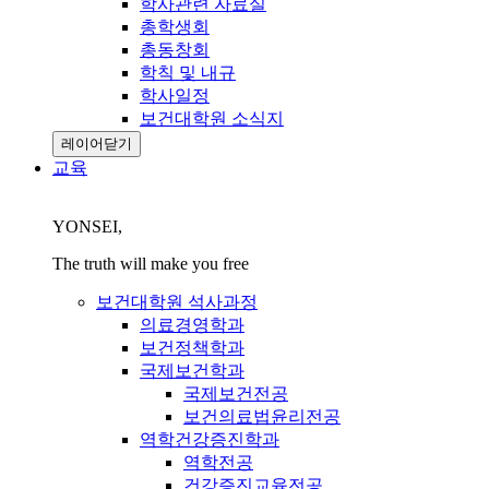
학사관련 자료실
총학생회
총동창회
학칙 및 내규
학사일정
보건대학원 소식지
레이어닫기
교육
YONSEI,
The truth will make you free
보건대학원 석사과정
의료경영학과
보건정책학과
국제보건학과
국제보건전공
보건의료법윤리전공
역학건강증진학과
역학전공
건강증진교육전공