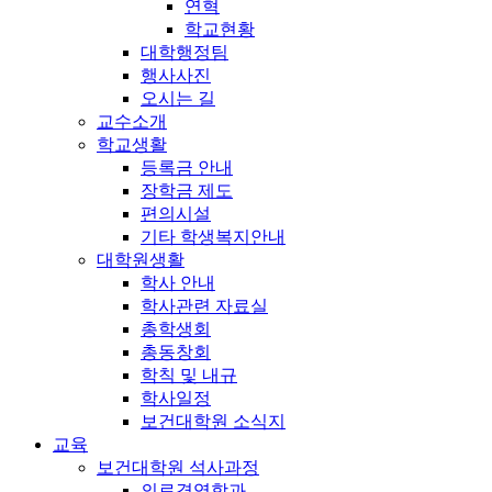
연혁
학교현황
대학행정팀
행사사진
오시는 길
교수소개
학교생활
등록금 안내
장학금 제도
편의시설
기타 학생복지안내
대학원생활
학사 안내
학사관련 자료실
총학생회
총동창회
학칙 및 내규
학사일정
보건대학원 소식지
교육
보건대학원 석사과정
의료경영학과